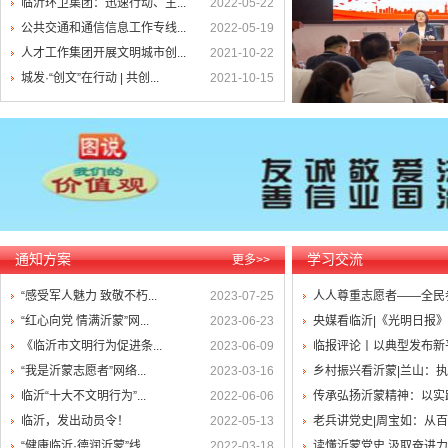
临沂环卫集团：迅速行动、主...
2022-05-22
公共交通和通信信息工作专线...
2022-05-19
人才工作集团开展文明城市创...
2021-10-22
城发·“创文”在行动 | 共创...
2021-10-15
通知方案
学习交流
更多>>
“感受军人魅力 致敬不朽...
2023-07-25
人人尊重志愿者——全民参
“红心向党 情满沂蒙”网...
2023-06-23
央媒看临沂|《光明日报》点
《临沂市文明行为促进条...
2023-06-09
临报评论丨以典型发布新
“我是沂蒙志愿者”网络...
2023-03-16
乡村振兴看沂蒙|兰山：执
临沂“十大不文明行为”...
2022-06-06
传承弘扬沂蒙精神：以实践
临沂，发出动员令！
2022-05-13
老兵讲党史|周宝如：从百
“健康临沂·德润沂蒙”线...
2022-03-18
读懂沂蒙党史 汲取奋进