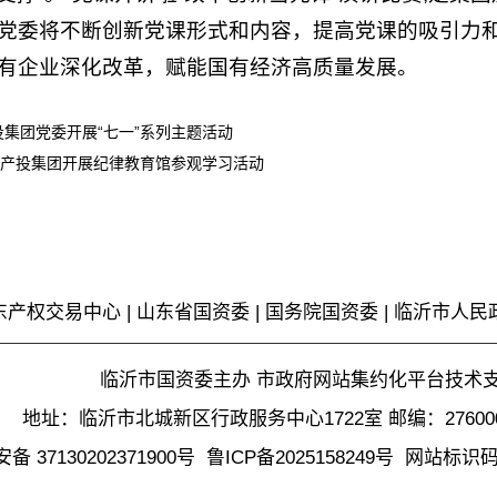
党委将不断创新党课形式和内容，提高党课的吸引力
有企业深化改革，赋能国有经济高质量发展。
投集团党委开展“七一”系列主题活动
—产投集团开展纪律教育馆参观学习活动
东产权交易中心
|
山东省国资委
|
国务院国资委
|
临沂市人民
临沂市国资委主办 市政府网站集约化平台技术
地址：临沂市北城新区行政服务中心1722室 邮编：2760
 37130202371900号
鲁ICP备2025158249号
网站标识码37