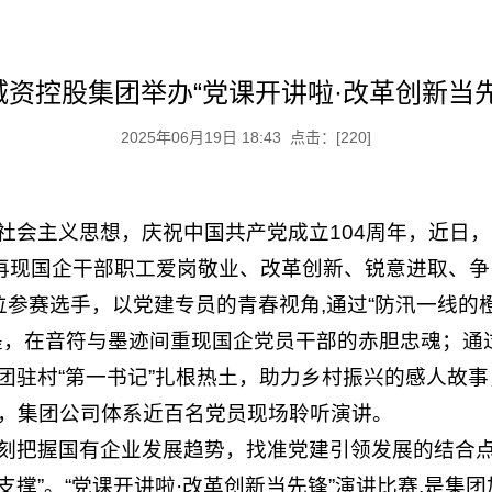
资控股集团举办“党课开讲啦·改革创新当
2025年06月19日 18:43 点击：[
220
]
社会主义思想，庆祝中国共产党成立104周年，近日，
度再现国企干部职工爱岗敬业、改革创新、锐意进取、
参赛选手，以党建专员的青春视角,通过“防汛一线的橙色
墨，在音符与墨迹间重现国企党员干部的赤胆忠魂；通
集团驻村“第一书记”扎根热土，助力乡村振兴的感人故
，集团公司体系近百名党员现场聆听演讲。
刻把握国有企业发展趋势，找准党建引领发展的结合
硬支撑”。“党课开讲啦·改革创新当先锋”演讲比赛,是