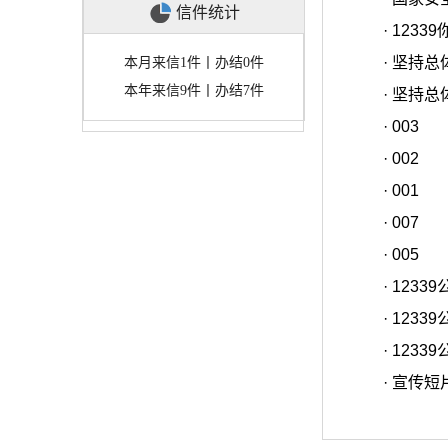
信件统计
·
1233
·
坚持总
本月来信1件丨办结0件
本年来信9件丨办结7件
·
坚持总
·
003
·
002
·
001
·
007
·
005
·
1233
·
1233
·
1233
·
宣传短