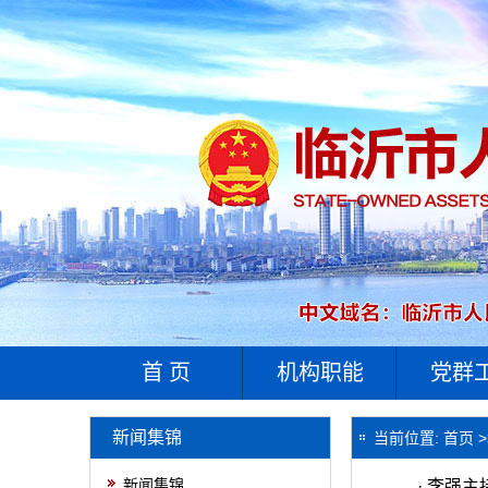
首 页
机构职能
党群
新闻集锦
当前位置:
首页
>
新闻集锦
·
李强主