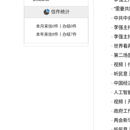
·
“需要
信件统计
·
中共中
本月来信0件丨办结0件
·
李强主
本年来信8件丨办结7件
·
李强主
·
世界看
·
第二场
·
视频丨
·
听民意
·
中国经
·
人工智
·
视频丨
·
政府工
·
两会新
·
听民意