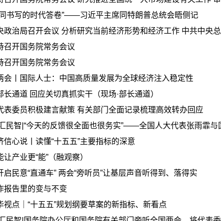
共同书写的时代答卷”——习近平主席同特朗普总统会晤侧记
央政治局召开会议 分析研究当前经济形势和经济工作 中共中央
持召开国务院常务会议
持召开国务院常务会议
两会丨国际人士：中国高质量发展为全球经济注入稳定性
部长通道 回应关切真抓实干（现场·部长通道）
代表委员积极建言献策 有关部门全面记录梳理高效转办回应
 汇民智|“今天的反馈很全面也很务实”——全国人大代表张雨霏与国
济信心说丨读懂“十五五”主要指标的深意
能让产业更“能”（融观察）
开启民意“直通车” 两会“旁听员”让基层声音听得到、落得实
作报告里的变与不变
华视点｜“十五五”规划纲要草案的新指标、新看点
 汇民智|国务院办公厅和国务院有关部门旁听全国两会，将代表委员