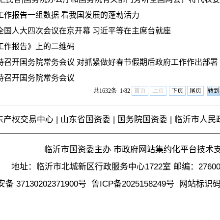
工作报告一组数据 看我国发展的蓬勃活力
全国人大四次会议在京开幕 习近平等在主席台就座
工作报告》上的二维码
持召开国务院常务会议 对抓紧做好春节假期后政府工作作出部署 研
持召开国务院常务会议
共1632条 1/82
首页
上页
下页
尾页
东产权交易中心
|
山东省国资委
|
国务院国资委
|
临沂市人民
临沂市国资委主办 市政府网站集约化平台技术
地址：临沂市北城新区行政服务中心1722室 邮编：2760
 37130202371900号
鲁ICP备2025158249号
网站标识码37