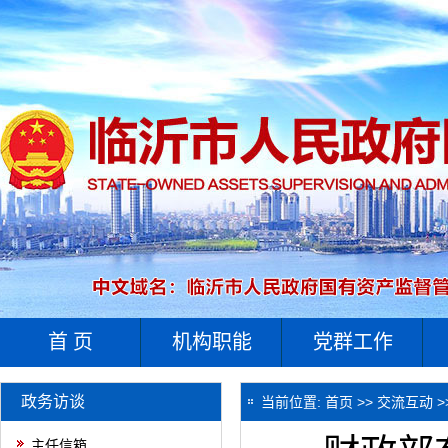
首 页
机构职能
党群工作
政务访谈
当前位置:
首页
>>
交流互动
>
主任信箱