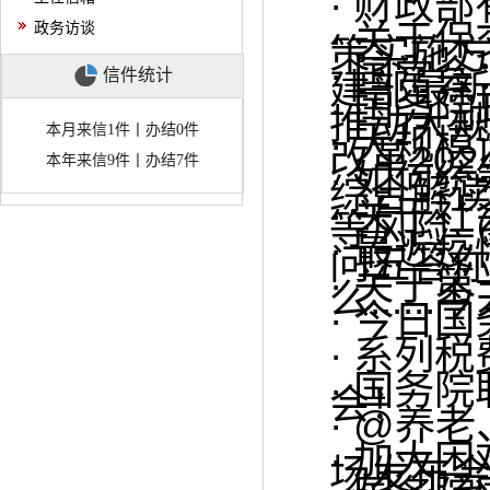
·
财政部
·
关于保
政务访谈
策实施
·
国常会
信件统计
建部最
·
国务院
推动大
本月来信1件丨办结0件
·
大规模
改革20
本年来信9件丨办结7件
·
如何统
综合解
·
关于社
等风险（
·
最近疫
问五答
·
关于第
么....
·
今日国
·
系列税
·
国务院
会！
·
@养老
·
加大困
场发布