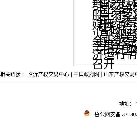
·
国务院
群众发放
·
国资委
股上市
·
国资委
媒体通
·
省政府
央企业
·
国资委
季度省
·
市属国
济运行
召开
相关链接：
临沂产权交易中心
|
中国政府网
|
山东产权交易
地址：临
鲁公网安备 371302