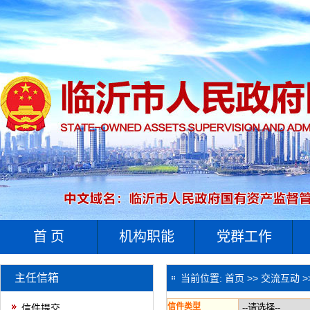
首 页
机构职能
党群工作
主任信箱
当前位置:
首页
>>
交流互动
>
信件类型
信件提交