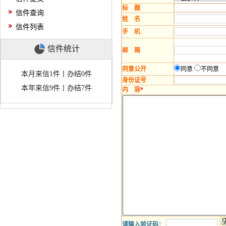
标 题
信件查询
姓 名
信件列表
手 机
信件统计
邮 箱
同意公开
同意
不同意
本月来信1件丨办结0件
身份证号
本年来信9件丨办结7件
内 容
*
请输入验证码：