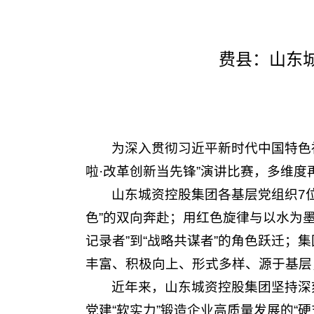
费县：山东城
为深入贯彻习近平新时代中国特色
啦·改革创新当先锋”演讲比赛，多维
山东城资控股集团各基层党组织7位
色”的双向奔赴；用红色旋律与以水为
记录者”到“战略共谋者”的角色跃迁；
丰富、积极向上、形式多样、源于基层
近年来，山东城资控股集团坚持深
党建“软实力”锻造企业高质量发展的“