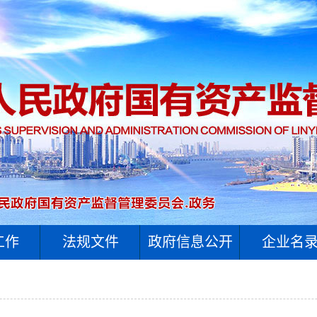
工作
法规文件
政府信息公开
企业名