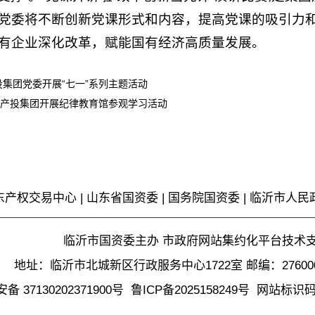
党委将不断创新党课形式和内容，提高党课的吸引力
有企业深化改革，赋能国有经济高质量发展。
投集团党委开展“七一”系列主题活动
—产投集团开展纪律教育馆参观学习活动
东产权交易中心
|
山东省国资委
|
国务院国资委
|
临沂市人民
临沂市国资委主办 市政府网站集约化平台技术
地址：临沂市北城新区行政服务中心1722室 邮编：2760
 37130202371900号
鲁ICP备2025158249号
网站标识码37