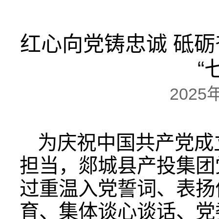
红心向党铸忠诚 砥砺
“
2025
为庆祝中国共产党成
担当，郯城县产投集团
过重温入党誓词、表扬
育、集体谈心谈话、党