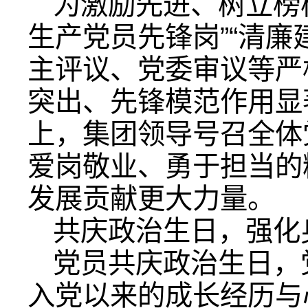
为激励先进、树立榜
生产党员先锋岗”“清
主评议、党委审议等严
突出、先锋模范作用显
上，集团领导号召全体
爱岗敬业、勇于担当的
发展贡献更大力量。
共庆政治生日，强化
党员共庆政治生日，
入党以来的成长经历与