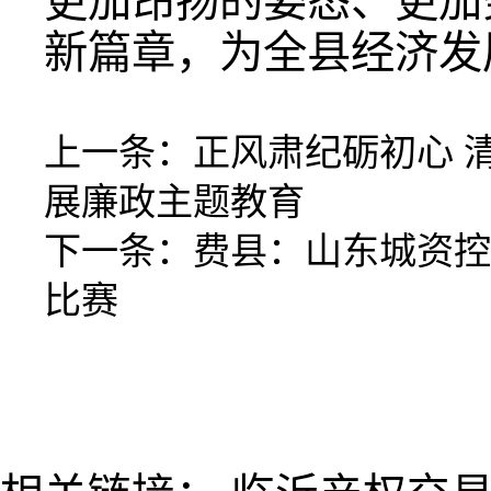
更加昂扬的姿态、更加
新篇章，为全县经济发
上一条：
正风肃纪砺初心 
展廉政主题教育
下一条：
费县：山东城资控
比赛