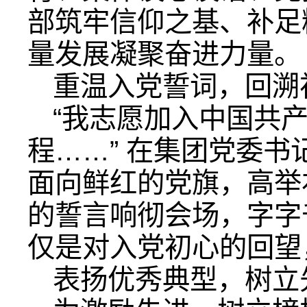
部筑牢信仰之基、补足
量发展凝聚奋进力量。
重温入党誓词，回溯
“我志愿加入中国共
程……” 在集团党委
面向鲜红的党旗，高举
的誓言响彻会场，字字
仅是对入党初心的回望
表扬优秀典型，树立