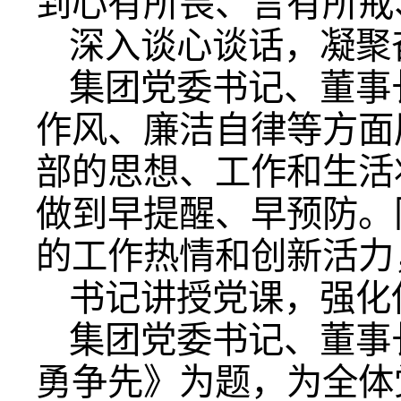
到心有所畏、言有所戒
深入谈心谈话，凝聚
集团党委书记、董事
作风、廉洁自律等方面
部的思想、工作和生活
做到早提醒、早预防。
的工作热情和创新活力
书记讲授党课，强化
集团党委书记、董事
勇争先》为题，为全体