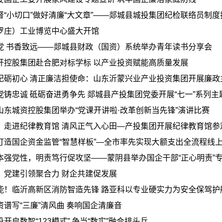
督“小切口”做好清廉“大文章”——郯城县城投集团纪检联络员制度打
罗庄）工业博览中心盛大开馆
党 书香致远——郯城县财政（国资）系统举办青年读书分享会
开控股集团赴合肥对标学标 以产业投资赋能高质量发展
纪砺初心 清正廉洁担使命：山东沂蒙兴业产业投资集团开展廉政
党铸忠诚 砥砺奋进勇争先 郯城县产投集团党委开展“七一”系列主
山东城资控股集团举办“党课开讲啦·改革创新当先锋”演讲比赛
：走进纪律教育馆 清风正气入心田—产投集团开展纪律教育馆参
打造国企资金监管“智慧样板”—全市率先实现大额支出全流程线
本强党性，明责笃行促攻坚——蒙阴县举办国企干部“正心明责”
：党建引领聚合力 财企共建促发展
能！临沂高新区消防智造先锋 路亚科以专业硬实力为安全保驾护
资谱写“三廉”清风曲 奏响国企清廉音
开启数智“123模式” 争当“数实”融合排头兵