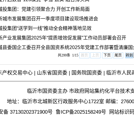
城投集团：党建引领聚合力 开创工作新局面
新城市发展集团召开一季度项目建设现场推进会
城投集团“送学到一线”推动全会精神落地见效
新产业发展集团2025年“提质增效促发展”工作动员部署会召开
城县委国企工委召开全县国资系统2025年党建工作部署暨清廉
共299条 1/15
首页
上页
下页
尾页
东产权交易中心
|
山东省国资委
|
国务院国资委
|
临沂市人民
临沂市国资委主办 市政府网站集约化平台技术
地址：临沂市北城新区行政服务中心1722室 邮编：2760
 37130202371900号
鲁ICP备2025158249号
网站标识码37