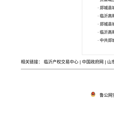
·
郯城县
·
临沂高
·
郯城县
·
临沂高
·
中共郯
相关链接：
临沂产权交易中心
|
中国政府网
|
山
鲁公网安备