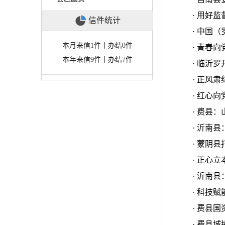
·
用好监
信件统计
·
中国（
本月来信1件丨办结0件
·
青春向
本年来信9件丨办结7件
·
临沂罗
·
正风肃
·
红心向
·
费县：
·
沂南县
·
蒙阴县
·
正心立
·
沂南县
·
科技赋
·
费县国
·
费县城投