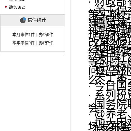
·
财政部
·
关于保
政务访谈
策实施
·
国常会
信件统计
建部最
·
国务院
推动大
本月来信1件丨办结0件
·
大规模
改革20
本年来信9件丨办结7件
·
如何统
综合解
·
关于社
等风险（
·
最近疫
问五答
·
关于第
么....
·
今日国
·
系列税
·
国务院
会！
·
@养老
·
加大困
场发布