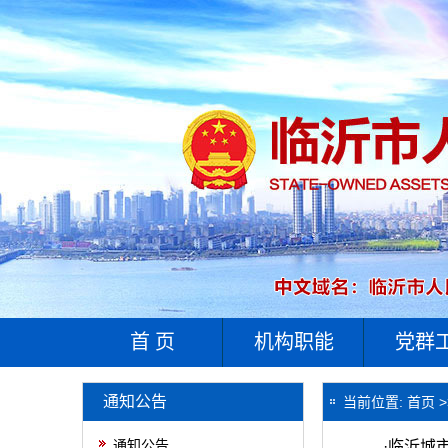
首 页
机构职能
党群
通知公告
当前位置:
首页
>
通知公告
·
​临沂城